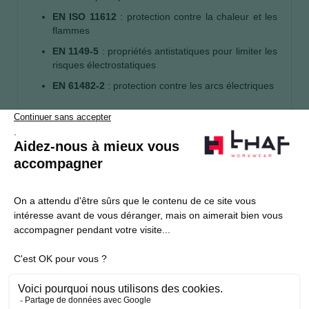
EN ISO 11612
: protection contre la chaleur et les
flammes
EN 1149-5
: propriétés antistatiques pour limiter les
risques électrostatiques
EN 61482-2
: protection contre les arcs électriques
S’abonner
Je souhaite m'inscrire à la newsletter Thaf Workwear
Produits THAF