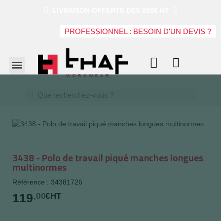
LIVRAISON OFFERTE DES 250€ HT
PROFESSIONNEL : BESOIN D'UN DEVIS ?
3438 - Polo de travail piqué manches longues
multinormes
Référence : 34381726
119
,00
€HT