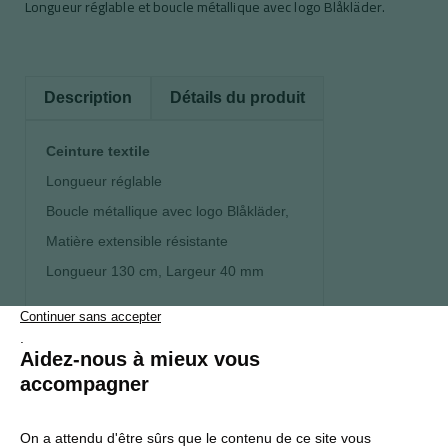
Longueur réglable et boucle métallique avec logo Blåkläder.
Description
Détails du produit
Ceinture textile
Longueur réglable
Boucle métallique avec logo Blåkläder,
Matière extensible résistante
Longueur 130 cm, Largeur 40 mm
S’abonner