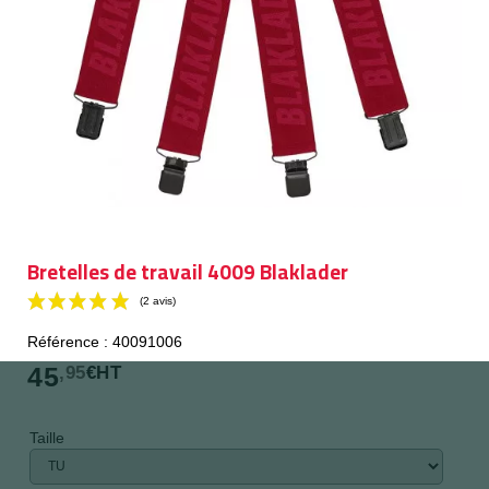
Bretelles de travail 4009 Blaklader
Référence : 40091006
45
,95
€HT
Taille
(2 avis)