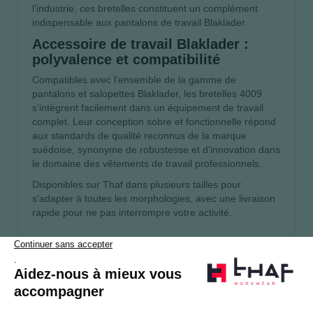
l'industrie, ces bretelles constituent un complément
indispensable aux pantalons de travail Blaklader.
Accessoire de travail Blaklader :
polyvalence et compatibilité
Compatibles avec l'ensemble de la gamme de
pantalons et salopettes Blaklader, les bretelles 4009
s'intègrent facilement dans un équipement de travail
complet. Leur conception sobre et fonctionnelle répond
aux standards de qualité reconnus de la marque
suédoise, synonyme de robustesse et d'innovation dans
le domaine des vêtements de travail professionnels.
Disponibles sur Thaf dans plusieurs tailles pour
s'adapter à toutes les morphologies, avec une livraison
rapide pour ne pas interrompre votre activité.