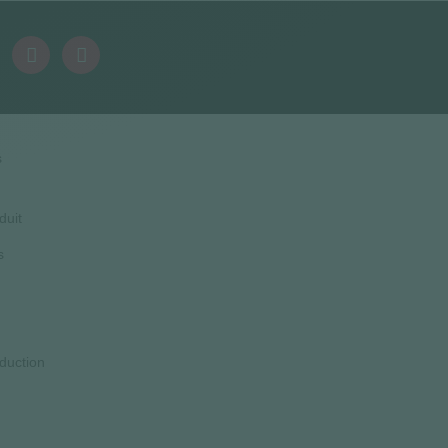
s
duit
s
duction