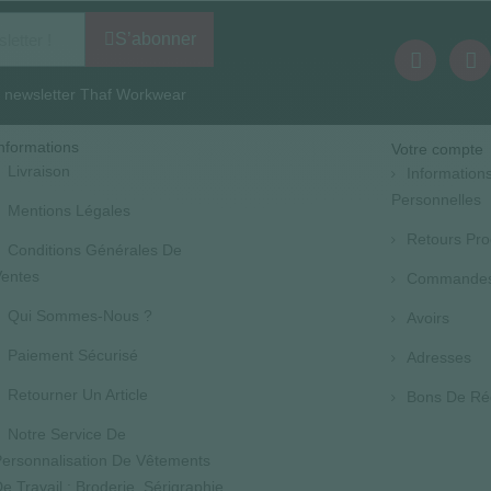
S’abonner
la newsletter Thaf Workwear
nformations
Votre compte
Livraison
Information
Personnelles
Mentions Légales
Retours Pro
Conditions Générales De
entes
Commande
Qui Sommes-Nous ?
Avoirs
Paiement Sécurisé
Adresses
Retourner Un Article
Bons De Ré
Notre Service De
ersonnalisation De Vêtements
e Travail : Broderie, Sérigraphie,