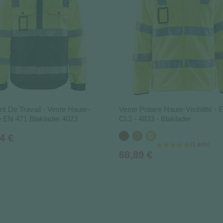
t De Travail - Veste Haute-
Veste Polaire Haute-Visibilité -
ité EN 471 Blaklader 4023
Cl.3 - 4833 - Blaklader
Rouge
Orange
Jaune
4 €
Prix
68,89 €