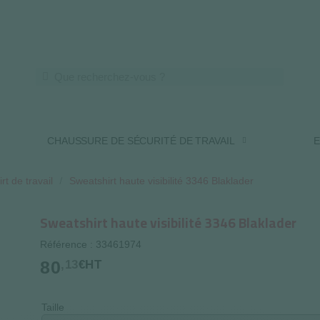
LIVRAISON OFFERTE DES 250€ HT
CHAUSSURE DE SÉCURITÉ DE TRAVAIL
E
rt de travail
Sweatshirt haute visibilité 3346 Blaklader
Sweatshirt haute visibilité 3346 Blaklader
Référence : 33461974
80
,13
€HT
Taille