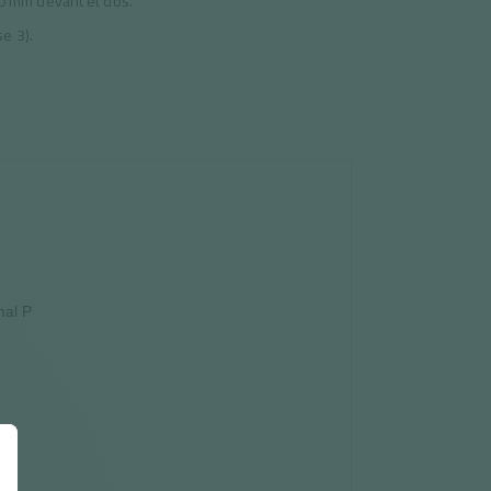
 mm devant et dos.
se 3).