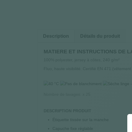
Description
Détails du produit
MATIERE ET INSTRUCTIONS DE 
100% polyester, jersey à côtes, 240 g/m²
Fluo, haute visibilité. Certifié EN 471 (vêtement 
Nombre de lavages: x 25
DESCRIPTION PRODUIT
Étiquette tissée sur la manche
Capuche fixe réglable