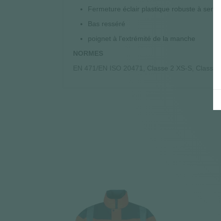
Fermeture éclair plastique robuste à sens
Bas resséré
poignet à l'extrémité de la manche
NORMES
EN 471/EN ISO 20471, Classe 2 XS-S, Classe