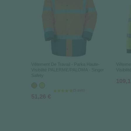
Vêtement De Travail - Parka Haute-
Vêtemen
Visibilité PALERME/PALOMA - Singer
Visibil
Safety
Prix
109,1
Orange
Jaune
Prix
51,26 €