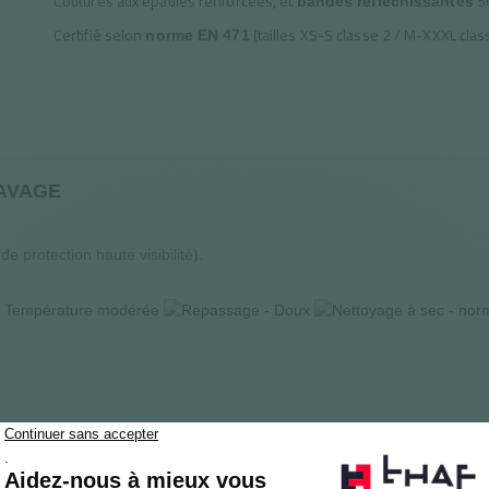
Coutures aux épaules renforcées, et
50
bandes réfléchissantes
Certifié selon
(tailles XS-S classe 2 / M-XXXL clas
norme EN 471
LAVAGE
de protection haute visibilité).