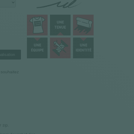
alisation
n souhaitez
 zip.