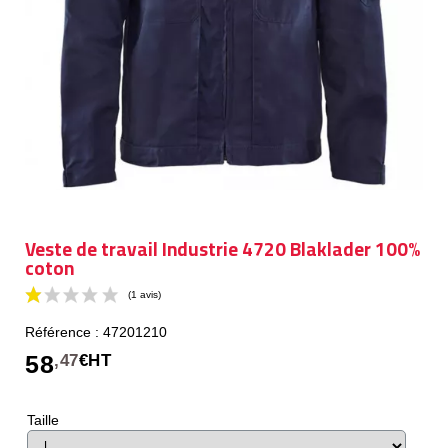
Veste de travail Industrie 4720 Blaklader 100%
coton
Référence : 47201210
58
,47
€HT
Taille
(1 avis)