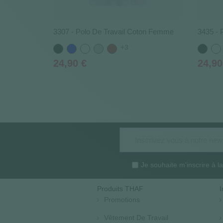
3307 - Polo De Travail Coton Femme
3435 - 
+3
Noir
Bleu
Blanc
Gris
Rouge
Noir
Bla
Prix
Prix
24,90 €
24,90
Je souhaite m'inscrire à 
Produits THAF
I
Promotions
Vêtement De Travail