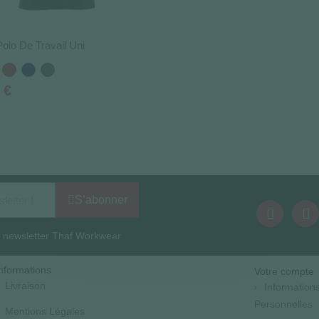
Polo De Travail Uni
nc
Rouge
Bleu
Gris
marine
foncé
 €
S’abonner
la newsletter Thaf Workwear
nformations
Votre compte
Livraison
Information
Personnelles
Mentions Légales