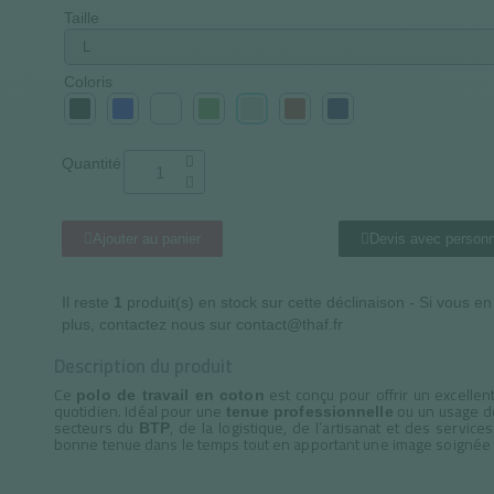
Taille
Coloris
Quantité
Ajouter au panier
Devis avec personn
Il reste
1
produit(s) en stock sur cette déclinaison - Si vous e
plus, contactez nous sur contact@thaf.fr
Description du produit
Ce
est conçu pour offrir un excellen
polo de travail en coton
quotidien. Idéal pour une
ou un usage dé
tenue professionnelle
secteurs du
, de la logistique, de l’artisanat et des service
BTP
bonne tenue dans le temps tout en apportant une image soignée 