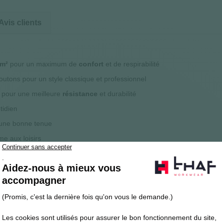
Avis clients
/m²
pour un maximum de
confort
et de respirabilité
outons pour un style classique et professionnel
l pour une meilleure
résistance
et durabilité
tidien
 une bonne tenue
e aux loisirs
 professionnelle
ou casual
oderie, marquage textile)
 professionnel standard.