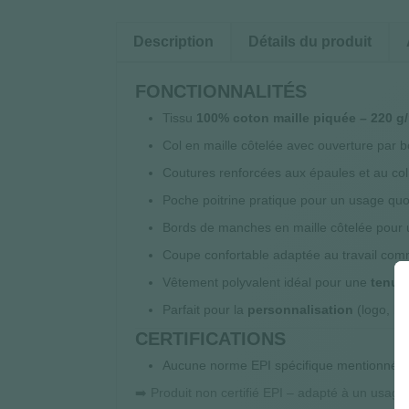
Description
Détails du produit
FONCTIONNALITÉS
Tissu
100% coton maille piquée – 220 g
Col en maille côtelée avec ouverture par b
Coutures renforcées aux épaules et au co
Poche poitrine pratique pour un usage quo
Bords de manches en maille côtelée pour
Coupe confortable adaptée au travail comm
Vêtement polyvalent idéal pour une
tenue
Parfait pour la
personnalisation
(logo, br
CERTIFICATIONS
Aucune norme EPI spécifique mentionnée
➡️ Produit non certifié EPI – adapté à un usage