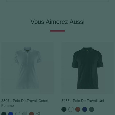
Vous Aimerez Aussi
3307 - Polo De Travail Coton
3435 - Polo De Travail Uni
Femme
Noir
Blanc
Rouge
Bleu
Gris
+3
Noir
Bleu
Blanc
Gris
Rouge
marine
foncé