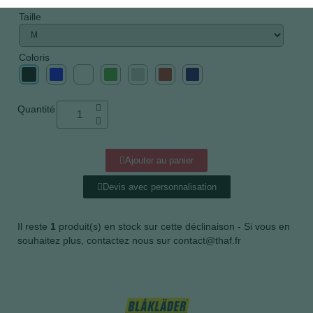
Taille
Coloris
Quantité
Ajouter au panier
Devis avec personnalisation
Il reste
1
produit(s) en stock sur cette déclinaison - Si vous en
souhaitez plus, contactez nous sur contact@thaf.fr