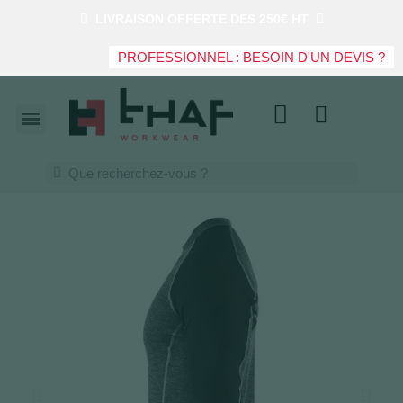
LIVRAISON OFFERTE DES 250€ HT
PROFESSIONNEL : BESOIN D'UN DEVIS ?